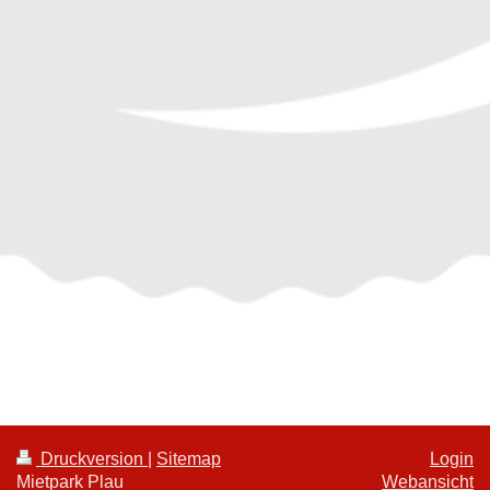
Druckversion
|
Sitemap
Login
Mietpark Plau
Webansicht